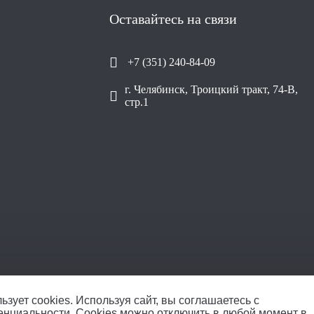
Оставайтесь на связи
+7 (351) 240-84-09
г. Челябинск, Троицкий тракт, 74-В,
стр.1
ООО «Уралплит» | 
ьзует cookies.
Используя сайт, вы соглашаетесь с
енциальности
. Cookies можно отключить в любой момент в