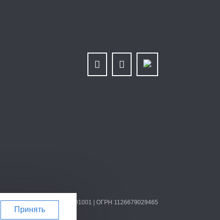
ИНН/КПП 6679025768/667901001 | ОГРН 1126679029465
Принять