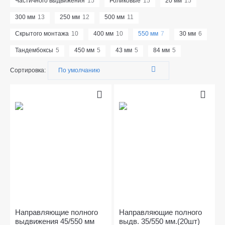
Частичного выдвижения
15
Роликовые
15
20 мм
15
300 мм
13
250 мм
12
500 мм
11
Скрытого монтажа
10
400 мм
10
550 мм
7
30 мм
6
Тандембоксы
5
450 мм
5
43 мм
5
84 мм
5
Сортировка:
Направляющие полного
Направляющие полного
выдвижения 45/550 мм
выдв. 35/550 мм.(20шт)