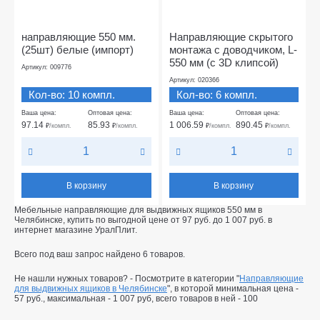
направляющие 550 мм.
Направляющие скрытого
(25шт) белые (импорт)
монтажа с доводчиком, L-
550 мм (с 3D клипсой)
Артикул: 009776
Артикул: 020366
Кол-во: 10 компл.
Кол-во: 6 компл.
Ваша цена:
Оптовая цена:
Ваша цена:
Оптовая цена:
97.14
85.93
1 006.59
890.45
₽
/компл.
₽
/компл.
₽
/компл.
₽
/компл.
В корзину
В корзину
Мебельные направляющие для выдвижных ящиков 550 мм в
Челябинске, купить по выгодной цене от
97
руб.
до
1 007
руб.
в
интернет магазине УралПлит.
Всего под ваш запрос найдено
6
товаров.
Не нашли нужных товаров? - Посмотрите в категории "
Направляющие
для выдвижных ящиков в Челябинске
", в которой минимальная цена -
57 руб.
, максимальная -
1 007 руб
, всего товаров в ней -
100