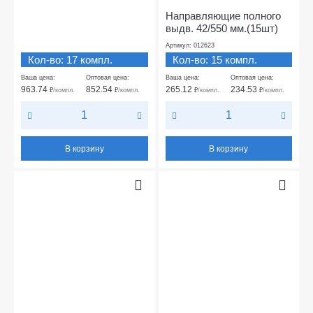
Направляющие полного
выдв. 42/550 мм.(15шт)
Артикул: 012623
Кол-во: 17 компл.
Кол-во: 15 компл.
Ваша цена:
Оптовая цена:
Ваша цена:
Оптовая цена:
963.74
852.54
265.12
234.53
₽
/компл.
₽
/компл.
₽
/компл.
₽
/компл.
В корзину
В корзину