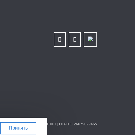
ИНН/КПП 6679025768/667901001 | ОГРН 1126679029465
Принять