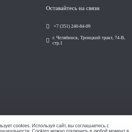
Оставайтесь на связи
+7 (351) 240-84-09
г. Челябинск, Троицкий тракт, 74-В,
стр.1
ООО «Уралплит» | 
ьзует cookies.
Используя сайт, вы соглашаетесь с
енциальности
. Cookies можно отключить в любой момент в