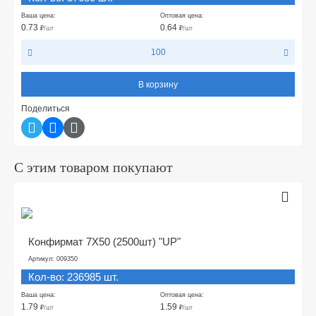
Ваша цена:
Оптовая цена:
0.73
0.64
₽
/шт
₽
/шт
100
В корзину
Поделиться
С этим товаром покупают
Конфирмат 7Х50 (2500шт) "UP"
Артикул: 009350
Кол-во: 236985 шт.
Ваша цена:
Оптовая цена:
1.79
1.59
₽
/шт
₽
/шт