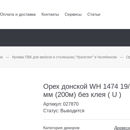
Оплата и доставка
Контакты
Сервисы
Статьи
ке
—
Кромка ПВХ для мебели и столешниц "Уралплит" в Челябинске
—
Ор
Орех донской WH 1474 19/
мм (200м) без клея ( U )
Артикул: 027870
Статус: Выводится
Категория декоров:
Древес