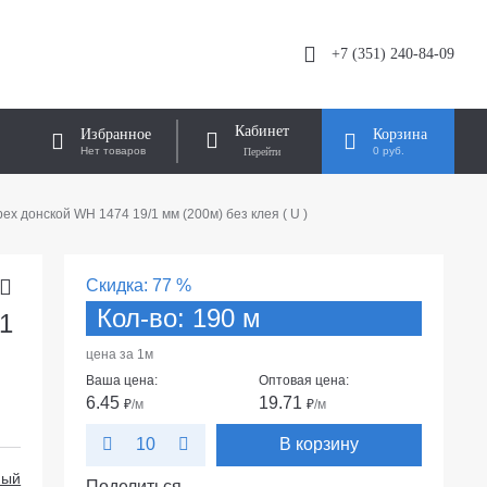
+7 (351) 240-84-09
Кабинет
Избранное
Корзина
Нет товаров
0 руб.
ех донской WH 1474 19/1 мм (200м) без клея ( U )
Скидка:
77 %
Кол-во: 190 м
1
цена за 1м
Ваша цена:
Оптовая цена:
6.45
19.71
₽
/м
₽
/м
В корзину
10
ный
Поделиться