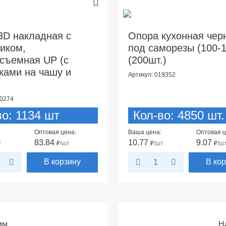
3D накладная с
Опора кухонная чер
иком,
под саморезы (100-
съемная UP (c
(200шт.)
ками на чашу и
Артикул: 019352
00274
во: 1134 шт
Кол-во: 4850 шт.
Оптовая цена:
Ваша цена:
Оптовая ц
83.84
10.77
9.07
т
₽
/шт
₽
/шт
₽
/ш
В корзину
В ко
мм
Н