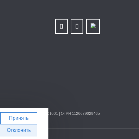
ИНН/КПП 6679025768/667901001 | ОГРН 1126679029465
Принять
Отклонить