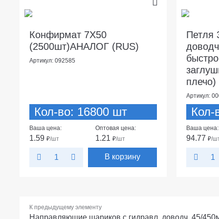
Конфирмат 7Х50
Петля 
(2500шт)АНАЛОГ (RUS)
доводч
быстро
Артикул: 092585
заглуш
плечо)
Артикул: 0
Кол-во: 16800 шт
Кол-
Ваша цена:
Оптовая цена:
Ваша цена:
1.59
1.21
94.77
₽
/шт
₽
/шт
₽
/ш
В корзину
К предыдущему элементу
Направляющие шариков.с гидравл. доводч. 45/450