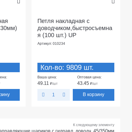
ная
Петля накладная с
130мм)
доводчиком,быстросъемна
я (100 шт.) UP
Артикул: 010234
Кол-во: 9809 шт.
ена:
Ваша цена:
Оптовая цена:
49.11
43.45
т
₽
/шт
₽
/шт
рзину
В корзину
К следующему элементу
аправляющие шариков.с гидравл. доводч. 45/350мм